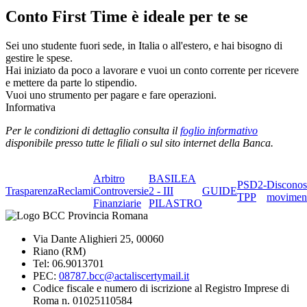
Conto First Time è ideale per te se
Sei uno studente fuori sede, in Italia o all'estero, e hai bisogno di
gestire le spese.
Hai iniziato da poco a lavorare e vuoi un conto corrente per ricevere
e mettere da parte lo stipendio.
Vuoi uno strumento per pagare e fare operazioni.
Informativa
Per le condizioni di dettaglio consulta il
foglio informativo
disponibile presso tutte le filiali o sul sito internet della Banca.
Arbitro
BASILEA
PSD2-
Disconos
Trasparenza
Reclami
Controversie
2 - III
GUIDE
TPP
movimen
Finanziarie
PILASTRO
Via Dante Alighieri 25, 00060
Riano (RM)
Tel: 06.9013701
PEC:
08787.bcc@actaliscertymail.it
Codice fiscale e numero di iscrizione al Registro Imprese di
Roma n. 01025110584