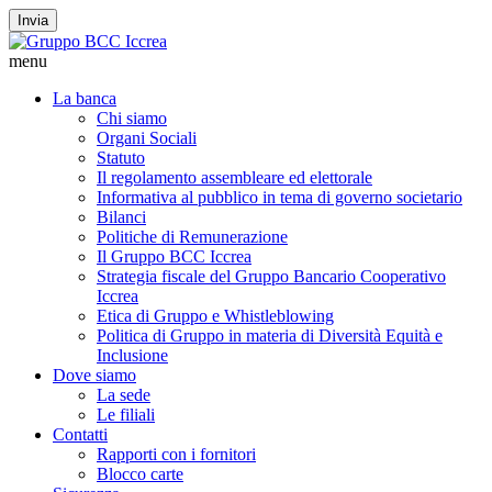
Invia
menu
La banca
Chi siamo
Organi Sociali
Statuto
Il regolamento assembleare ed elettorale
Informativa al pubblico in tema di governo societario
Bilanci
Politiche di Remunerazione
Il Gruppo BCC Iccrea
Strategia fiscale del Gruppo Bancario Cooperativo
Iccrea
Etica di Gruppo e Whistleblowing
Politica di Gruppo in materia di Diversità Equità e
Inclusione
Dove siamo
La sede
Le filiali
Contatti
Rapporti con i fornitori
Blocco carte