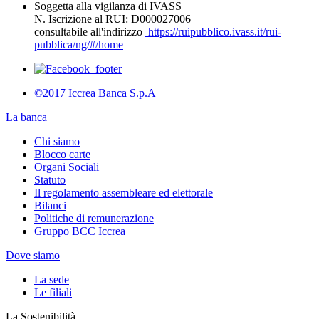
Soggetta alla vigilanza di IVASS
N. Iscrizione al RUI: D000027006
consultabile all'indirizzo
https://ruipubblico.ivass.it/rui-
pubblica/ng/#/home
©2017 Iccrea Banca S.p.A
La banca
Chi siamo
Blocco carte
Organi Sociali
Statuto
Il regolamento assembleare ed elettorale
Bilanci
Politiche di remunerazione
Gruppo BCC Iccrea
Dove siamo
La sede
Le filiali
La Sostenibilità