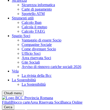
Sicurezza
Sicurezza informatica
Carte di pagamento
Sportello ATM
Strumenti utili
Calcolo Iban
Calcola il mutuo
Calcolo TAEG
Spazio Soci
Vantaggio di essere Socio
Compagine Sociale
Come diventare Socio
Ufficio Soci
Area riservata Soci
Gite Sociali
Avviso di rinnovo cariche sociali 2026
Vela
La rivista della Bcc
La Sostenibilità
La Sostenibilità
Chiudi menu
Filiali
Blocco carte
Area Riservata Soci
Banca Online
Cerca