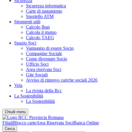
Sicurezza
Sicurezza informatica
Carte di pagamento
Sportello ATM
Strumenti utili
Calcolo Iban
Calcola il mutuo
Calcolo TAEG
Spazio Soci
Vantaggio di essere Socio
Compagine Sociale
Come diventare Socio
Ufficio Soci
Area riservata Soci
Gite Sociali
Avviso di rinnovo cariche sociali 2026
Vela
La rivista della Bcc
La Sostenibilità
La Sostenibilità
Chiudi menu
Filiali
Blocco carte
Area Riservata Soci
Banca Online
Cerca