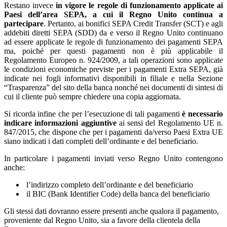
Restano invece
in vigore le regole di funzionamento applicate ai
Paesi dell’area SEPA, a cui il Regno Unito continua a
partecipare
. Pertanto, ai bonifici SEPA Credit Transfer (SCT) e agli
addebiti diretti SEPA (SDD) da e verso il Regno Unito continuano
ad essere applicate le regole di funzionamento dei pagamenti SEPA
ma, poiché per questi pagamenti non è più applicabile il
Regolamento Europeo n. 924/2009, a tali operazioni sono applicate
le condizioni economiche previste per i pagamenti Extra SEPA, già
indicate nei fogli informativi disponibili in filiale e nella Sezione
“Trasparenza” del sito della banca nonché nei documenti di sintesi di
cui il cliente può sempre chiedere una copia aggiornata.
Si ricorda infine che per l’esecuzione di tali pagamenti
è necessario
indicare informazioni aggiuntive
ai sensi del Regolamento UE n.
847/2015, che dispone che per i pagamenti da/verso Paesi Extra UE
siano indicati i dati completi dell’ordinante e del beneficiario.
In particolare i pagamenti inviati verso Regno Unito contengono
anche:
l’indirizzo completo dell’ordinante e del beneficiario
il BIC (Bank Identifier Code) della banca del beneficiario
Gli stessi dati dovranno essere presenti anche qualora il pagamento,
proveniente dal Regno Unito, sia a favore della clientela della