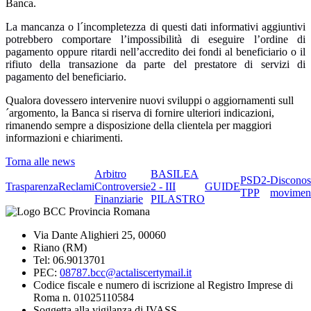
Banca.
La mancanza o l´incompletezza di questi dati informativi aggiuntivi
potrebbero comportare l’impossibilità di eseguire l’ordine di
pagamento oppure ritardi nell’accredito dei fondi al beneficiario o il
rifiuto della transazione da parte del prestatore di servizi di
pagamento del beneficiario.
Qualora dovessero intervenire nuovi sviluppi o aggiornamenti sull
´argomento, la Banca si riserva di fornire ulteriori indicazioni,
rimanendo sempre a disposizione della clientela per maggiori
informazioni e chiarimenti.
Torna alle news
Arbitro
BASILEA
PSD2-
Disconos
Trasparenza
Reclami
Controversie
2 - III
GUIDE
TPP
movimen
Finanziarie
PILASTRO
Via Dante Alighieri 25, 00060
Riano (RM)
Tel: 06.9013701
PEC:
08787.bcc@actaliscertymail.it
Codice fiscale e numero di iscrizione al Registro Imprese di
Roma n. 01025110584
Soggetta alla vigilanza di IVASS