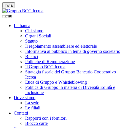
Invia
menu
La banca
Chi siamo
Organi Sociali
Statuto
Il regolamento assembleare ed elettorale
Informativa al pubblico in tema di governo societario
Bilanci
Politiche di Remunerazione
Il Gruppo BCC Iccrea
Strategia fiscale del Gruppo Bancario Cooperativo
Iccrea
Etica di Gruppo e Whistleblowing
Politica di Gruppo in materia di Diversità Equità e
Inclusione
Dove siamo
La sede
Le filiali
Contatti
Rapporti con i fornitori
Blocco carte