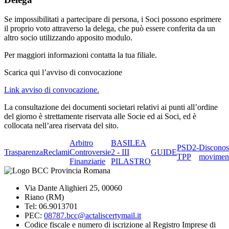
Se impossibilitati a partecipare di persona, i Soci possono esprimere
il proprio voto attraverso la delega, che può essere conferita da un
altro socio utilizzando apposito modulo.
Per maggiori informazioni contatta la tua filiale.
Scarica qui l’avviso di convocazione
Link avviso di convocazione.
La consultazione dei documenti societari relativi ai punti all’ordine
del giorno è strettamente riservata alle Socie ed ai Soci, ed è
collocata nell’area riservata del sito.
Arbitro
BASILEA
PSD2-
Disconos
Trasparenza
Reclami
Controversie
2 - III
GUIDE
TPP
movimen
Finanziarie
PILASTRO
Via Dante Alighieri 25, 00060
Riano (RM)
Tel: 06.9013701
PEC:
08787.bcc@actaliscertymail.it
Codice fiscale e numero di iscrizione al Registro Imprese di