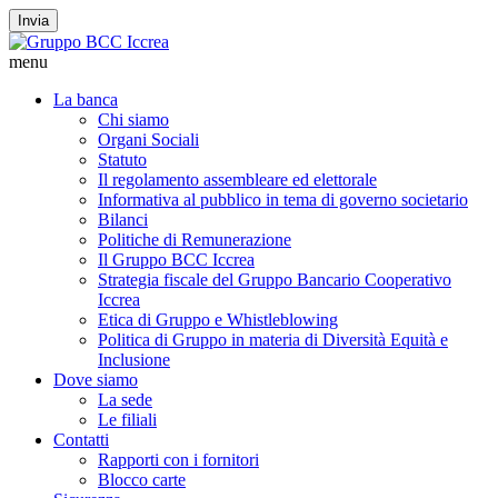
Invia
menu
La banca
Chi siamo
Organi Sociali
Statuto
Il regolamento assembleare ed elettorale
Informativa al pubblico in tema di governo societario
Bilanci
Politiche di Remunerazione
Il Gruppo BCC Iccrea
Strategia fiscale del Gruppo Bancario Cooperativo
Iccrea
Etica di Gruppo e Whistleblowing
Politica di Gruppo in materia di Diversità Equità e
Inclusione
Dove siamo
La sede
Le filiali
Contatti
Rapporti con i fornitori
Blocco carte