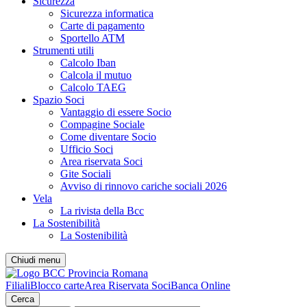
Sicurezza
Sicurezza informatica
Carte di pagamento
Sportello ATM
Strumenti utili
Calcolo Iban
Calcola il mutuo
Calcolo TAEG
Spazio Soci
Vantaggio di essere Socio
Compagine Sociale
Come diventare Socio
Ufficio Soci
Area riservata Soci
Gite Sociali
Avviso di rinnovo cariche sociali 2026
Vela
La rivista della Bcc
La Sostenibilità
La Sostenibilità
Chiudi menu
Filiali
Blocco carte
Area Riservata Soci
Banca Online
Cerca