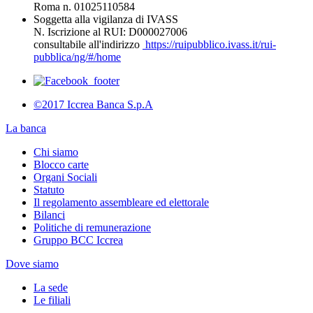
Roma n. 01025110584
Soggetta alla vigilanza di IVASS
N. Iscrizione al RUI: D000027006
consultabile all'indirizzo
https://ruipubblico.ivass.it/rui-
pubblica/ng/#/home
©2017 Iccrea Banca S.p.A
La banca
Chi siamo
Blocco carte
Organi Sociali
Statuto
Il regolamento assembleare ed elettorale
Bilanci
Politiche di remunerazione
Gruppo BCC Iccrea
Dove siamo
La sede
Le filiali