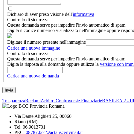
Dichiaro di aver preso visione dell'
informativa
Controllo di sicurezza
Questa domanda serve per impedire l'invio automatico di spam.
Digita il codice numerico visualizzato nell'immagine oppure rispon
Digitare il numero presente nell'immagine
Carica una nuova immagine
Controllo di sicurezza
Questa domanda serve per impedire l'invio automatico di spam.
Digita la risposta alla domanda oppure utilizza la
versione con imm
Carica una nuova domanda
Trasparenza
Reclami
Arbitro Controversie Finanziarie
BASILEA 2 - I
Via Dante Alighieri 25, 00060
Riano (RM)
Tel: 06.9013701
PEC:
08787.bcc@actaliscertymail.it