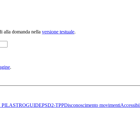
di alla domanda nella
versione testuale
.
agine
.
II PILASTRO
GUIDE
PSD2-TPP
Disconoscimento movimenti
Accessibil