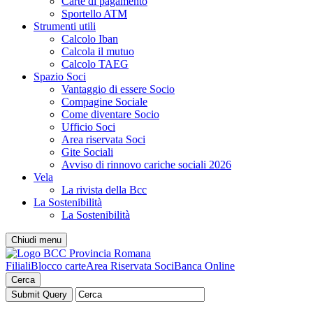
Carte di pagamento
Sportello ATM
Strumenti utili
Calcolo Iban
Calcola il mutuo
Calcolo TAEG
Spazio Soci
Vantaggio di essere Socio
Compagine Sociale
Come diventare Socio
Ufficio Soci
Area riservata Soci
Gite Sociali
Avviso di rinnovo cariche sociali 2026
Vela
La rivista della Bcc
La Sostenibilità
La Sostenibilità
Chiudi menu
Filiali
Blocco carte
Area Riservata Soci
Banca Online
Cerca