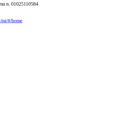
Roma n. 01025110584
ca/ng/#/home