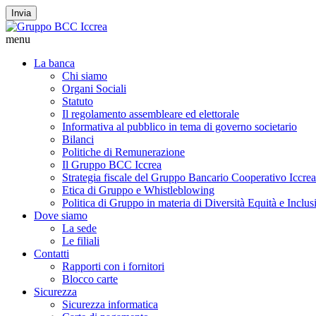
Invia
menu
La banca
Chi siamo
Organi Sociali
Statuto
Il regolamento assembleare ed elettorale
Informativa al pubblico in tema di governo societario
Bilanci
Politiche di Remunerazione
Il Gruppo BCC Iccrea
Strategia fiscale del Gruppo Bancario Cooperativo Iccrea
Etica di Gruppo e Whistleblowing
Politica di Gruppo in materia di Diversità Equità e Inclus
Dove siamo
La sede
Le filiali
Contatti
Rapporti con i fornitori
Blocco carte
Sicurezza
Sicurezza informatica